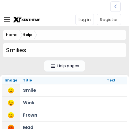
Log in
Register
Home
Help
Smilies
Help pages
Image
Title
Text
Smile
Wink
Frown
Mad